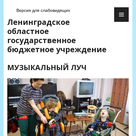
Перейти
ОС
к
Версия для слабовидящих
М
содержимому
Ленинградское
областное
государственное
бюджетное учреждение
МУЗЫКАЛЬНЫЙ ЛУЧ