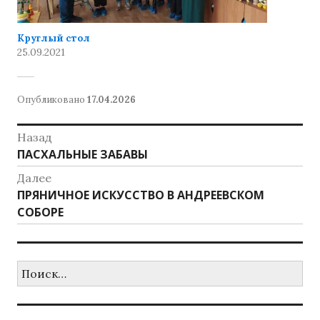
е
)
Круглый стол
25.09.2021
Опубликовано
17.04.2026
а
Р
в
у
т
Навигация
Назад
б
о
р
р
Предыдущая
ПАСХАЛЬНЫЕ ЗАБАВЫ
по
и
о
запись:
к
Далее
м
записям
а
Ц
Следующая
ПРЯНИЧНОЕ ИСКУССТВО В АНДРЕЕВСКОМ
:
е
запись:
СОБОРЕ
Н
н
о
т
в
р
о
Найти:
с
т
и